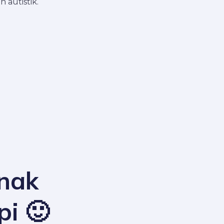
 autistik.
 nak
pi 🙂