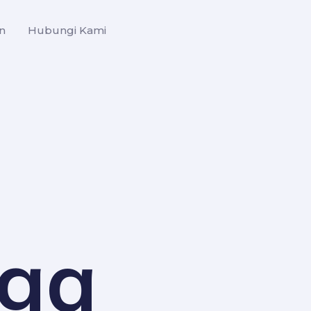
n
Hubungi Kami
rga