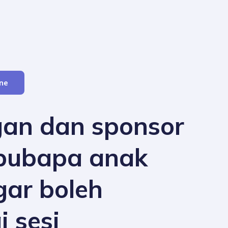
ine
an dan sponsor
bubapa anak
gar boleh
 sesi